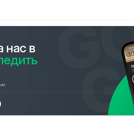
 нас в
ледить
вым