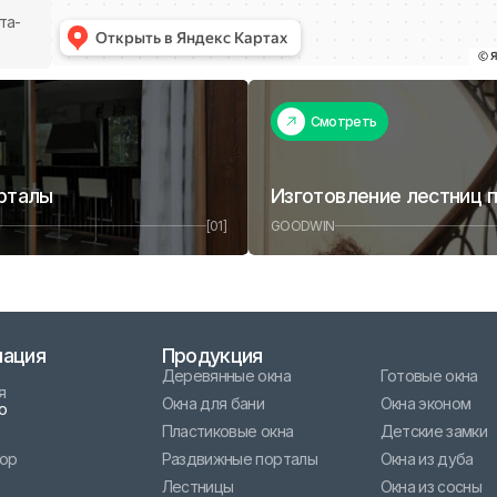
та-
Смотреть
орталы
Изготовление лестниц 
[01]
GOODWIN
ация
Продукция
Деревянные окна
Готовые окна
я
Окна для бани
Окна эконом
о
Пластиковые окна
Детские замки
тор
Раздвижные порталы
Окна из дуба
Лестницы
Окна из сосны