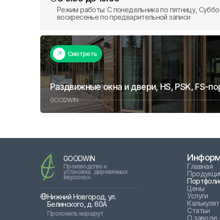
Режим работы: С понедельника по пятницу, Суббо
воскресенье по предварительной записи
Смотреть
Раздвижные окна и двери, HS, PSK, FS-п
GOODWIN
Информ
GOODWIN
Главная
Производство и
установка деревянных
Продукци
евроокон
Портфоли
Цены
Услуги
Нижний Новгород, ул.
Калькуля
Белинского, д. 60А
Статьи
Проложить маршрут
О заводе