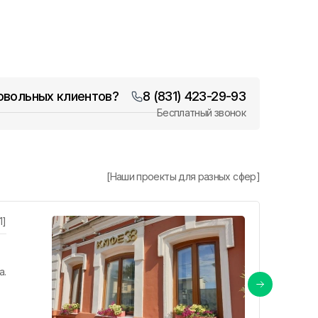
довольных клиентов?
8 (831) 423-29-93
Бесплатный звонок
[Наши проекты для разных сфер]
Остекл
1]
Деревянн
а.
Окна из 
установк