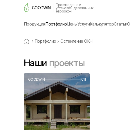
Производство и
GOODWIN
установка деревянных
евроокон
Цены
Калькулятор
Статьи
О
Продукция
Портфолио
Услуги
Портфолио
Остекление ОКН
Наши
проекты
GOODWIN
[01]