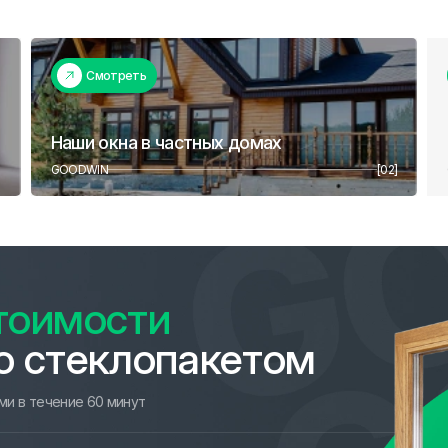
Смотреть
Наши окна в частных домах
]
GOODWIN
[02]
тоимости
о стеклопакетом
ми в течение 60 минут