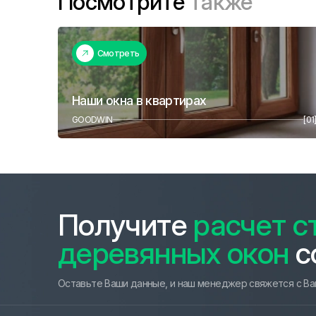
Посмотрите
также
Смотреть
Наши окна в квартирах
GOODWIN
[01
Получите
расчет с
деревянных окон
с
Оставьте Ваши данные, и наш менеджер свяжется с Ва