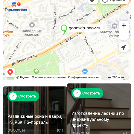
Смотреть
Смотреть
Изготовление лестниц по
Раздвижные окна и двери,
индивидуальному
HS, PSK, FS-порталы
проекту
GOODWIN
[01]
GOODWIN
[02]