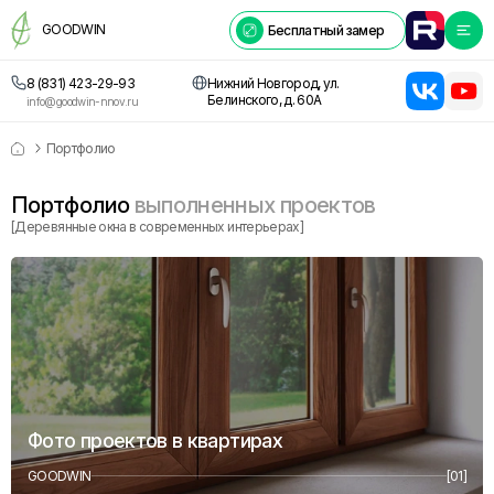
GOODWIN
Бесплатный замер
8 (831) 423-29-93
Нижний Новгород, ул.
Белинского, д. 60А
info@goodwin-nnov.ru
Портфолио
Портфолио
выполненных проектов
[Деревянные окна в современных интерьерах]
Фото проектов в квартирах
GOODWIN
[01]