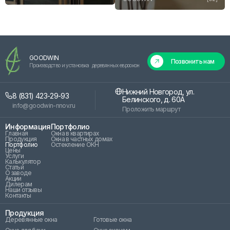
GOODWIN
Позвонить нам
Производство и установка деревянных евроокон
Нижний Новгород, ул.
8 (831) 423-29-93
Белинского, д. 60А
info@goodwin-nnov.ru
Проложить маршрут
Информация
Портфолио
Главная
Окна в квартирах
Продукция
Окна в частных домах
Портфолио
Остекление ОКН
Цены
Услуги
Калькулятор
Статьи
О заводе
Акции
Дилерам
Наши отзывы
Контакты
Продукция
Деревянные окна
Готовые окна